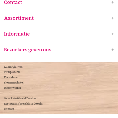
Contact
Assortiment
Informatie
Bezoekers geven ons
Kamerplanten
Tuinplanten
Kerstshow
Bloemenwinkel
Dierenwinkel
Over TuinWereld Dordrecht
Restaurant 'Werelds in de tuin'
Contact