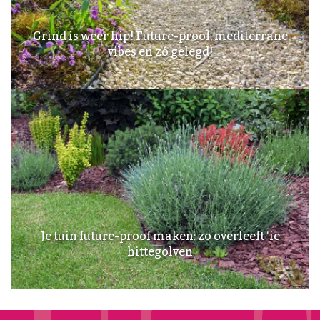
Grind is weer hip! Future-proof, mediterrane
vibes en zó gelegd!
Je tuin future-proof maken: zo overleeft ‘ie
hittegolven