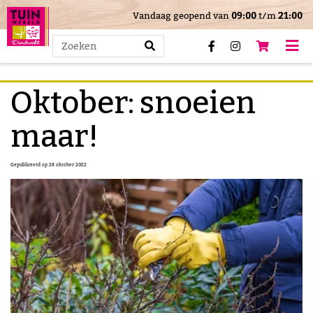
>
Vandaag geopend van
09:00
t/m
21:00
G
a
n
a
a
Oktober: snoeien
r
c
maar!
o
n
Gepubliceerd op
28 oktober 2022
t
e
n
t