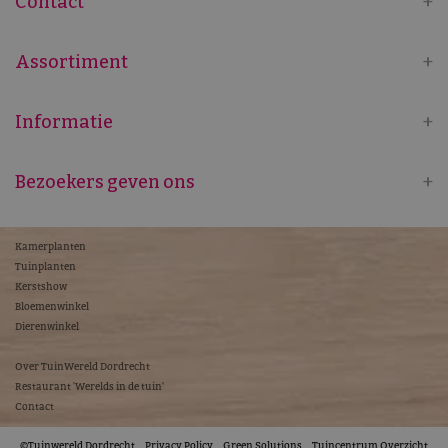
Contact
Assortiment
Informatie
Bezoekers geven ons
Kamerplanten
Tuinplanten
Kerstshow
Bloemenwinkel
Dierenwinkel
Over TuinWereld Dordrecht
Restaurant 'Werelds in de tuin'
Contact
©Tuinwereld Dordrecht
Privacy Policy
Green Solutions
Tuincentrum Overzicht