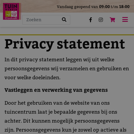
>
Vandaag geopend van
09:00
t/m
18:00
G
a
n
a
Privacy statement
a
r
c
In dit privacy statement leggen wij uit welke
o
n
persoonsgegevens wij verzamelen en gebruiken en
t
voor welke doeleinden.
e
n
Vastleggen en verwerking van gegevens
t
Door het gebruiken van de website van ons
tuincentrum laat je bepaalde gegevens bij ons
achter. Dit kunnen mogelijk persoonsgegevens
zijn. Persoonsgegevens kun je zowel op actieve als