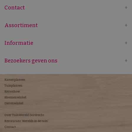
Contact
Assortiment
Informatie
Bezoekers geven ons
Kamerplanten
Tuinplanten
Kerstshow
Bloemenwinkel
Dierenwinkel
Over TuinWereld Dordrecht
Restaurant 'Werelds in de tuin'
Contact