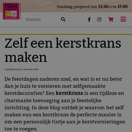
>
Vandaag geopend van
12:00
t/m
17:00
G
a
n
a
a
Zelf een kerstkrans
r
c
maken
o
n
Gepubliceerd op
25 november 2025
t
De feestdagen naderen snel, en wat is er nu beter
e
dan je huis te versieren met zelfgemaakte
n
kerstdecoraties? Een
kerstkrans
is een tijdloze en
t
charmante toevoeging aan je feestelijke
inrichting. In deze blog ontdek je waarom het zelf
maken van een kerstkrans de perfecte manier is
om een persoonlijk tintje aan je kerstversieringen
toe te voegen.