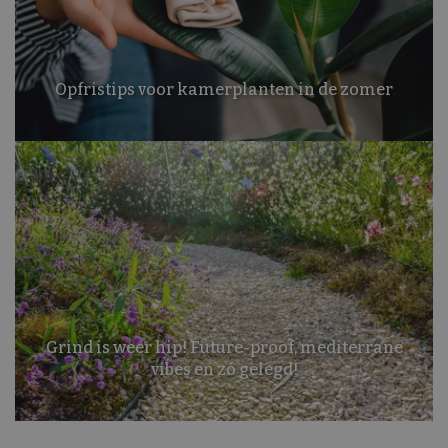
Opfristips voor kamerplanten in de zomer
Grind is weer hip! Future-proof, mediterrane
vibes en zó gelegd!