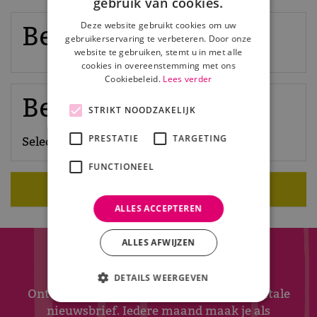
gebruik van cookies.
Deze website gebruikt cookies om uw
Beschikbaarheid
gebruikerservaring te verbeteren. Door onze
website te gebruiken, stemt u in met alle
cookies in overeenstemming met ons
Cookiebeleid.
Lees verder
Beschikbare tickets
STRIKT NOODZAKELIJK
PRESTATIE
TARGETING
Selecteer eerst een datum en/of tijd
FUNCTIONEEL
Koop tickets
ALLES ACCEPTEREN
ALLES AFWIJZEN
Meld je nu aan!
DETAILS WEERGEVEN
Ontvang maximaal 1x per week onze digitale
nieuwsbrief. Iedere maand maak je als