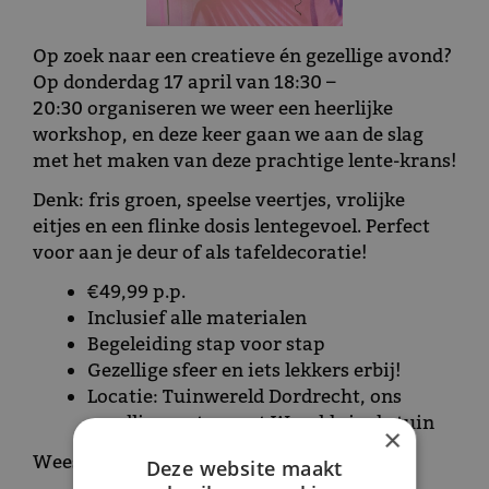
Op zoek naar een creatieve én gezellige avond?
Op donderdag 17 april van 18:30 –
20:30 organiseren we weer een heerlijke
workshop, en deze keer gaan we aan de slag
met het maken van deze prachtige lente-krans!
Denk: fris groen, speelse veertjes, vrolijke
eitjes en een flinke dosis lentegevoel. Perfect
voor aan je deur of als tafeldecoratie!
€49,99 p.p.
Inclusief alle materialen
Begeleiding stap voor stap
Gezellige sfeer en iets lekkers erbij!
Locatie: Tuinwereld Dordrecht, ons
gezellige restaurant Werelds in de tuin
×
Wees er snel bij, want vol = vol!
Deze website maakt