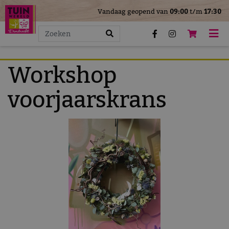
>
Vandaag geopend van
09:00
t/m
17:30
G
a
n
a
a
Workshop
r
c
voorjaarskrans
o
n
t
e
n
t