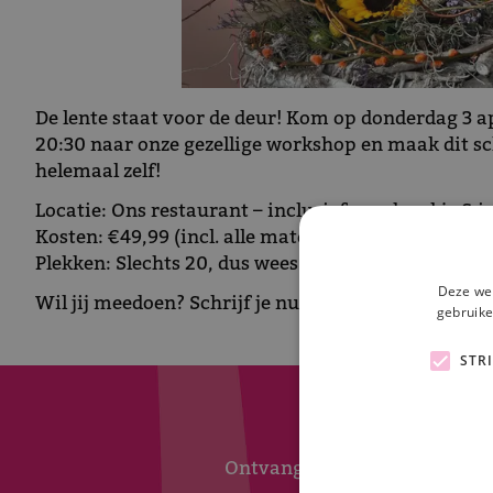
De lente staat voor de deur! Kom op donderdag 3 ap
20:30 naar onze gezellige workshop en maak dit sc
helemaal zelf!
Locatie: Ons restaurant – inclusief een drankje & ie
Kosten: €49,99 (incl. alle materialen)
Plekken: Slechts 20, dus wees er snel bij!
Deze web
Wil jij meedoen? Schrijf je nu in en verzeker jouw p
gebruike
STR
Ontvang maximaal 1x per week