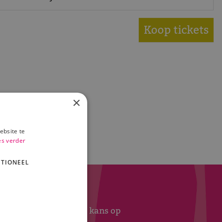
Koop tickets
×
ebsite te
es verder
TIONEEL
s nieuwsbrief abonnee kans op