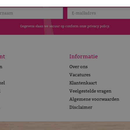
adeaubon van TuinWereld Dordrecht ter waarde van 25
Gegevens slaan we secuur op conform onze
privacy policy
.
nt
Informatie
n
Over ons
Vacatures
el
Klantenkaart
l
Veelgestelde vragen
Algemene voorwaarden
m
Disclaimer