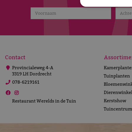
een c
Contact
Assortime
Provincialeweg 4-A
Kamerplante
3319 LH Dordrecht
Tuinplanten
078-6219161
Bloemenwink
Dierenwinke
Kerstshow
Restaurant Werelds in de Tuin
Tuincentru