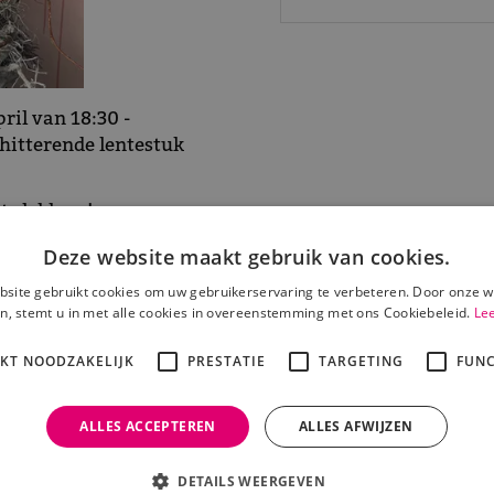
ril van 18:30 -
hitterende lentestuk
ts lekkers!
Deze website maakt gebruik van cookies.
site gebruikt cookies om uw gebruikerservaring te verbeteren. Door onze w
lek!
n, stemt u in met alle cookies in overeenstemming met ons Cookiebeleid.
Le
IKT NOODZAKELIJK
PRESTATIE
TARGETING
FUNC
Meld je nu aan!
ALLES ACCEPTEREN
ALLES AFWIJZEN
 onze digitale nieuwsbrief. Iedere maand maak je al
DETAILS WEERGEVEN