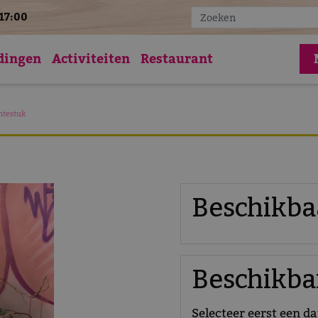
17:00
Vac
dingen
Activiteiten
Restaurant
ntestuk
Beschikba
Beschikbar
Selecteer eerst een d