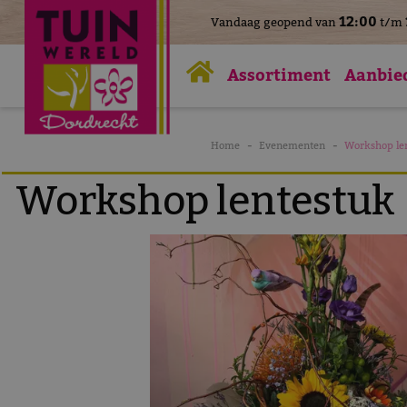
>
12:00
Vandaag geopend van
t/m
Ga
naar
Assortiment
Aanbie
content
Home
Evenementen
Workshop le
Workshop lentestuk