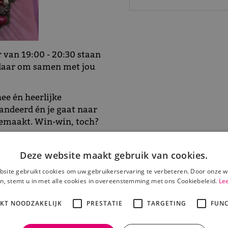
 van 19:00 - 20:30 staan
 klaar om samen met jou
hee én heerlijke
andeerd én je gaat naar
 gemaakt. Win-win, toch?
Deze website maakt gebruik van cookies.
ls je 'm toch wil hebben,
site gebruikt cookies om uw gebruikerservaring te verbeteren. Door onze w
n, stemt u in met alle cookies in overeenstemming met ons Cookiebeleid.
Le
rting: normaal €15,49, nu
eteen in!
IKT NOODZAKELIJK
PRESTATIE
TARGETING
FUNC