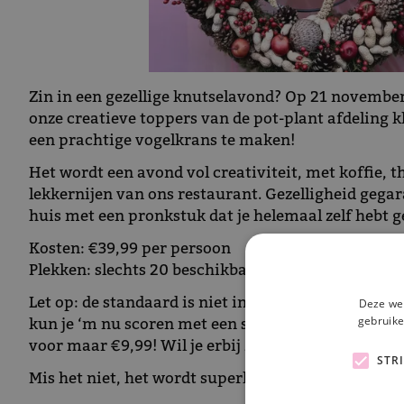
Zin in een gezellige knutselavond? Op 21 november
onze creatieve toppers van de pot-plant afdeling
een prachtige vogelkrans te maken!
Het wordt een avond vol creativiteit, met koffie, t
lekkernijen van ons restaurant. Gezelligheid gegar
huis met een pronkstuk dat je helemaal zelf hebt
Kosten: €39,99 per persoon
Plekken: slechts 20 beschikbaar!
Let op: de standaard is niet inbegrepen! Maarrr... a
Deze web
gebruike
kun je ‘m nu scoren met een speciale workshop-ko
voor maar €9,99! Wil je erbij zijn? Schrijf je dan m
STR
Mis het niet, het wordt superleuk!