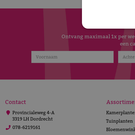
Ontvang maximaal 1x per week
een c
Contact
Assortime
Provincialeweg 4-A
Kamerplante
3319 LH Dordrecht
Tuinplanten
078-6219161
Bloemenwink