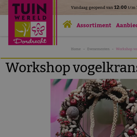
>
12:00
Vandaag geopend van
t/m
Ga
naar
Assortiment
Aanbie
content
Home
Evenementen
Workshop vo
Workshop vogelkra