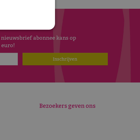
s nieuwsbrief abonnee kans op
 euro!
Bezoekers geven ons