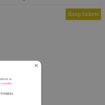
Koop tickets
×
ebsite te
es verder
TIONEEL