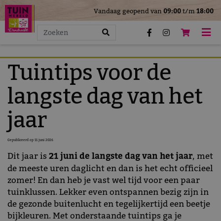
>
Vandaag geopend van
09:00
t/m
18:00
G
a
n
a
a
Tuintips voor de
r
c
langste dag van het
o
n
jaar
t
e
Gepubliceerd op
11 juni 2026
n
Dit jaar is
21 juni de langste dag van het jaar
, met
t
de meeste uren daglicht en dan is het echt officieel
zomer! En dan heb je vast wel tijd voor een paar
tuinklussen. Lekker even ontspannen bezig zijn in
de gezonde buitenlucht en tegelijkertijd een beetje
bijkleuren. Met onderstaande tuintips ga je