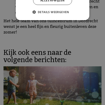
ALLES AFWIJZEN
producten in ons tuincentrum in Dordrecht
waar je elke dag weer van zult opfleuren en
ontspannen.
DETAILS WEERGEVEN
Het hele team van ons tuincentrum in Dordrecht
wenst je een heel fijn en fleurig buitenleven deze
zomer!
Kijk ook eens naar de
volgende berichten: