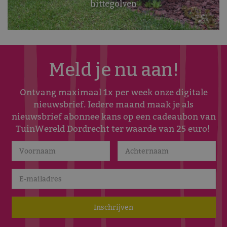
hittegolven
Meld je nu aan!
Ontvang maximaal 1x per week onze digitale
nieuwsbrief. Iedere maand maak je als
nieuwsbrief abonnee kans op een cadeaubon van
TuinWereld Dordrecht ter waarde van 25 euro!