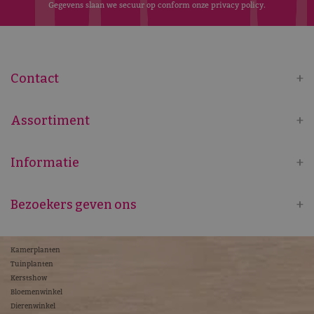
Gegevens slaan we secuur op conform onze
privacy policy
.
Contact
Assortiment
Informatie
Bezoekers geven ons
Kamerplanten
Tuinplanten
Kerstshow
Bloemenwinkel
Dierenwinkel