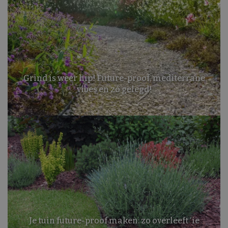
Grind is weer hip! Future-proof, mediterrane
vibes en zó gelegd!
Je tuin future-proof maken: zo overleeft ‘ie