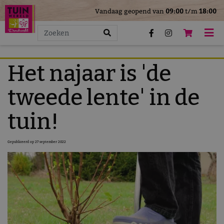
>
Vandaag geopend van
09:00
t/m
18:00
G
a
n
a
a
Het najaar is 'de
r
c
tweede lente' in de
o
n
tuin!
t
e
Gepubliceerd op
27 september 2022
n
t