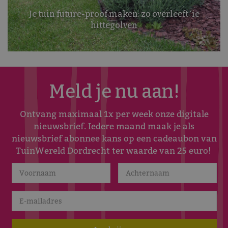
Je tuin future-proof maken: zo overleeft ‘ie
hittegolven
Meld je nu aan!
Ontvang maximaal 1x per week onze digitale
nieuwsbrief. Iedere maand maak je als
nieuwsbrief abonnee kans op een cadeaubon van
TuinWereld Dordrecht ter waarde van 25 euro!