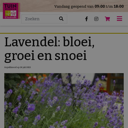
>
Vandaag geopend van
09:00
t/m
18:00
G
a
n
a
a
Lavendel: bloei,
r
c
groei en snoei
o
n
Gepubliceerd op
28 juli 2022
t
e
n
t