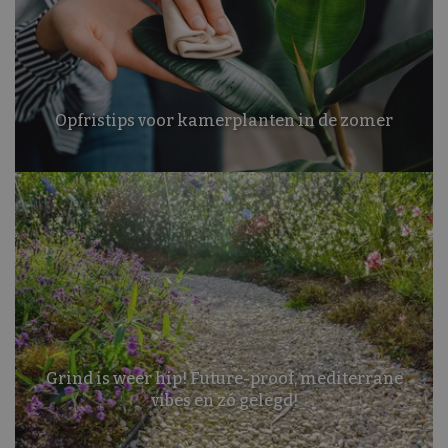
Opfristips voor kamerplanten in de zomer
Grind is weer hip! Future-proof, mediterrane
vibes en zó gelegd!