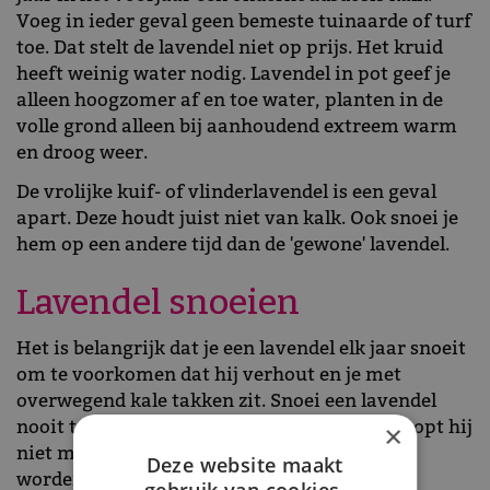
Voeg in ieder geval geen bemeste tuinaarde of turf
toe. Dat stelt de lavendel niet op prijs. Het kruid
heeft weinig water nodig. Lavendel in pot geef je
alleen hoogzomer af en toe water, planten in de
volle grond alleen bij aanhoudend extreem warm
en droog weer.
De vrolijke kuif- of vlinderlavendel is een geval
apart. Deze houdt juist niet van kalk. Ook snoei je
hem op een andere tijd dan de 'gewone' lavendel.
Lavendel snoeien
Het is belangrijk dat je een lavendel elk jaar snoeit
om te voorkomen dat hij verhout en je met
overwegend kale takken zit. Snoei een lavendel
nooit terug tot in het oude, kale hout. Dan loopt hij
×
niet meer uit. Door ze regelmatig te toppen
Deze website maakt
worden ze mooi vol en bossig.
gebruik van cookies.