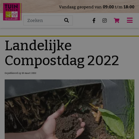
>
Vandaag geopend van
09:00
t/m
18:00
G
a
n
a
a
Landelijke
r
c
Compostdag 2022
o
n
Gepubliceerd op
18 maart 2022
t
e
n
t