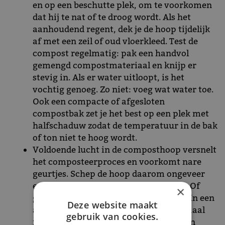
en op een beschutte plek, om te voorkomen
dat hij te nat of te droog wordt. Als het
aanhoudend regent, dek je de hoop tijdelijk
af met een zeil of oud vloerkleed. Test de
compost regelmatig: pak een handvol
gemengd compostmateriaal en knijp er
stevig in. Als er water uitloopt, is het
vochtig genoeg. Zo niet: voeg wat water toe.
Ook een compacte of afgesloten
compostbak zet je het best op een plek met
halfschaduw zodat de temperatuur in de bak
of ton niet te hoog wordt.
Voldoende lucht in de composthoop versnelt
het composteerproces en voorkomt nare
geurtjes. Schep de hoop daarom ongeveer
eens in de zes weken om met een riek. Of
×
gebruik een speciale beluchtingsstok. In een
Deze website maakt
afgesloten bak of vat kun je het materiaal
gebruik van cookies.
niet omscheppen of -zetten. Daar is een