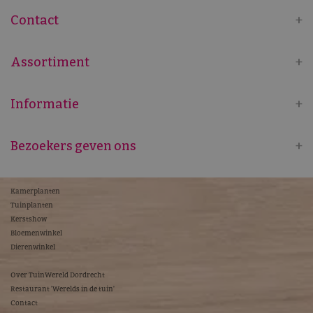
Contact
Assortiment
Informatie
Bezoekers geven ons
Kamerplanten
Tuinplanten
Kerstshow
Bloemenwinkel
Dierenwinkel
Over TuinWereld Dordrecht
Restaurant 'Werelds in de tuin'
Contact