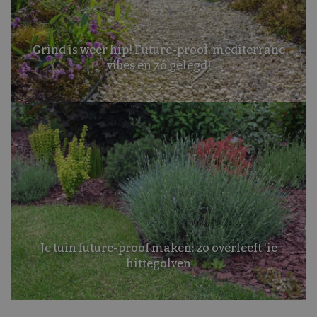
Grind is weer hip! Future-proof, mediterrane
vibes en zó gelegd!
Je tuin future-proof maken: zo overleeft ‘ie
hittegolven