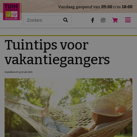
>
Vandaag geopend van
09:00
t/m
18:00
G
a
n
a
a
Tuintips voor
r
c
vakantiegangers
o
n
Gepubliceerd op
14 juli 2021
t
e
n
t