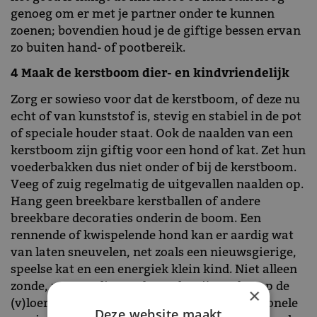
genoeg om er met je partner onder te kunnen
zoenen; bovendien houd je de giftige bessen ervan
zo buiten hand- of pootbereik.
4 Maak de kerstboom dier- en kindvriendelijk
Zorg er sowieso voor dat de kerstboom, of deze nu
echt of van kunststof is, stevig en stabiel in de pot
of speciale houder staat. Ook de naalden van een
kerstboom zijn giftig voor een hond of kat. Zet hun
voederbakken dus niet onder of bij de kerstboom.
Veeg of zuig regelmatig de uitgevallen naalden op.
Hang geen breekbare kerstballen of andere
breekbare decoraties onderin de boom. Een
rennende of kwispelende hond kan er aardig wat
van laten sneuvelen, net zoals een nieuwsgierige,
speelse kat en een energiek klein kind. Niet alleen
zonde, maar er liggen dan ook snijwonden op de
×
(v)loer. NB Engelenhaar, zo’n heerlijk traditionele
Deze website maakt