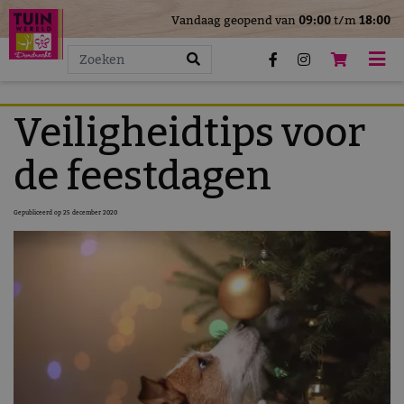
>
Vandaag geopend van
09:00
t/m
18:00
G
a
n
a
a
Veiligheidtips voor
r
c
de feestdagen
o
n
Gepubliceerd op
25 december 2020
t
e
n
t