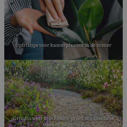
Opfristips voor kamerplanten in de zomer
Grind is weer hip! Future-proof, mediterrane
vibes en zó gelegd!