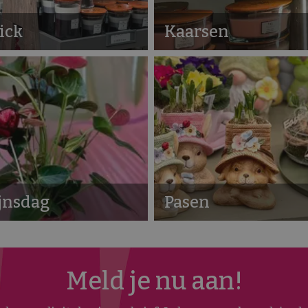
ick
Kaarsen
jnsdag
Pasen
Meld je nu aan!