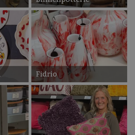
m
Fidrio