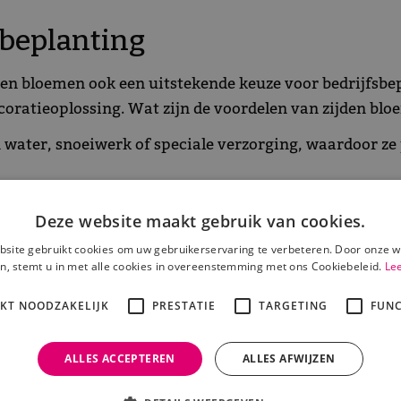
sbeplanting
jden bloemen ook een uitstekende keuze voor bedrijfsbe
coratieoplossing. Wat zijn de voordelen van zijden bl
 water, snoeiwerk of speciale verzorging, waardoor z
erse bloemen, die snel verwelken, behouden zijden bloe
decoratieoplossing zijn voor bedrijven.
Deze website maakt gebruik van cookies.
geen pollen afgeven, zijn ze een geschikte keuze voor 
site gebruikt cookies om uw gebruikerservaring te verbeteren. Door onze w
n, stemt u in met alle cookies in overeenstemming met ons Cookiebeleid.
Le
en gebruikt om een uitnodigende en professionele sfee
IKT NOODZAKELIJK
PRESTATIE
TARGETING
FUNC
n arrangementen kun je de uitstraling van jouw kanto
ALLES ACCEPTEREN
ALLES AFWIJZEN
ht voor zijden bloemen en mee