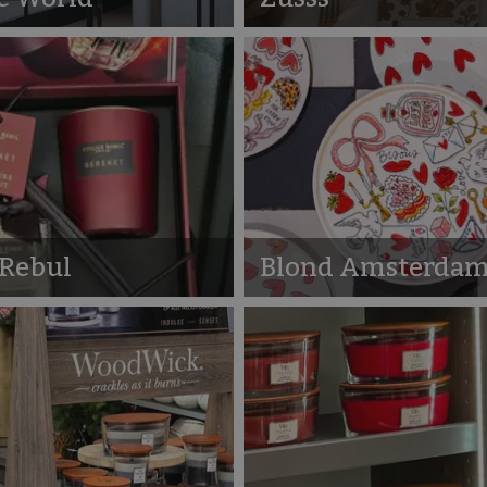
 Rebul
Blond Amsterda