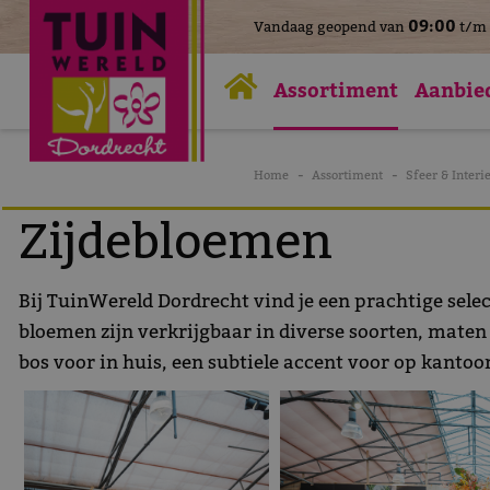
>
09:00
Vandaag geopend van
t/m
Ga
naar
Assortiment
Aanbie
content
Home
Assortiment
Sfeer & Interi
Zijdebloemen
Bij TuinWereld Dordrecht vind je een prachtige sele
bloemen zijn verkrijgbaar in diverse soorten, maten
bos voor in huis, een subtiele accent voor op kantoor