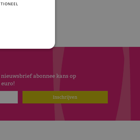
TIONEEL
s nieuwsbrief abonnee kans op
 euro!