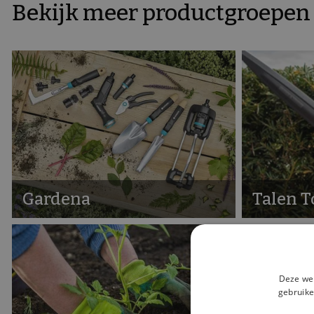
Bekijk meer productgroepen 
Gardena
Talen T
Deze web
gebruike