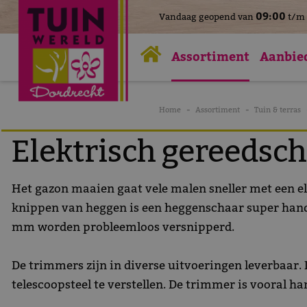
>
09:00
Vandaag geopend van
t/m
Ga
naar
Assortiment
Aanbie
content
Home
Assortiment
Tuin & terras
Elektrisch gereedsc
Het gazon maaien gaat vele malen sneller met een el
knippen van heggen is een heggenschaar super handi
mm worden probleemloos versnipperd.
De trimmers zijn in diverse uitvoeringen leverbaar. L
telescoopsteel te verstellen. De trimmer is vooral 