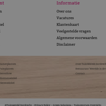
nt
Informatie
n
Over ons
Vacatures
el
Klantenkaart
l
Veelgestelde vragen
Algemene voorwaarden
m
Disclaimer
Kamerplanten
Over TuinWereld Dordrec
Tuinplanten
Restaurant 'Werelds in de 
Kerstshow
Contact
Bloemenwinkel
Dierenwinkel
©Tuinwereld Dordrecht
Privacy Policy
Green Solutions
Tuincentrum Overzicht