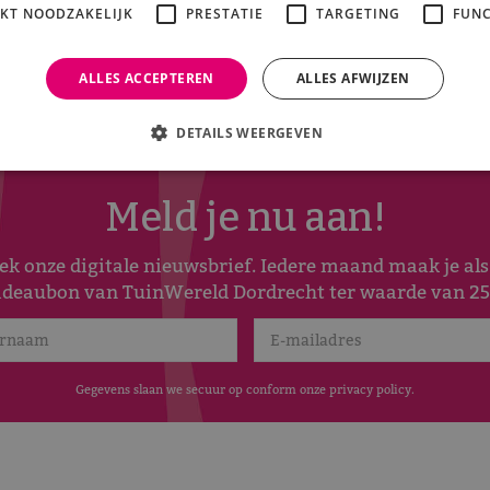
IKT NOODZAKELIJK
PRESTATIE
TARGETING
FUNC
ALLES ACCEPTEREN
ALLES AFWIJZEN
DETAILS WEERGEVEN
Meld je nu aan!
 onze digitale nieuwsbrief. Iedere maand maak je al
adeaubon van TuinWereld Dordrecht ter waarde van 25
Gegevens slaan we secuur op conform onze
privacy policy
.