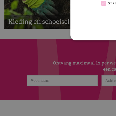
STR
Kleding en schoeisel
Ontvang maximaal 1x per week
een c