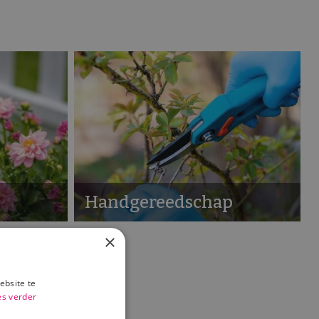
Handgereedschap
×
ebsite te
es verder