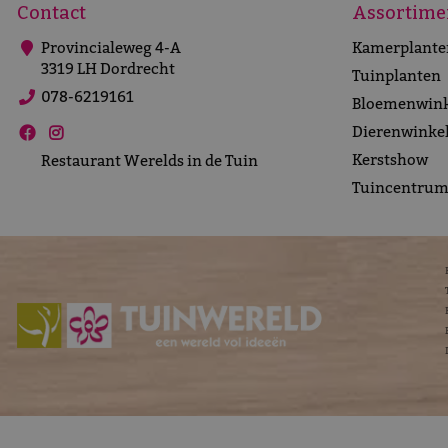
Contact
Assortime
Provincialeweg 4-A
Kamerplante
3319 LH Dordrecht
Tuinplanten
078-6219161
Bloemenwink
Dierenwinke
Kerstshow
Restaurant Werelds in de Tuin
Tuincentru