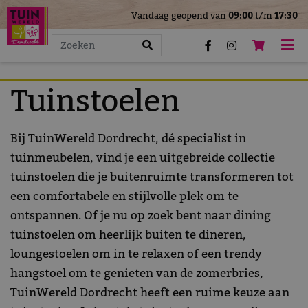
>
Vandaag geopend van
09:00
t/m
17:30
G
a
n
a
a
Tuinstoelen
r
c
Bij TuinWereld Dordrecht, dé specialist in
o
n
tuinmeubelen, vind je een uitgebreide collectie
t
tuinstoelen die je buitenruimte transformeren tot
e
een comfortabele en stijlvolle plek om te
n
ontspannen. Of je nu op zoek bent naar dining
t
tuinstoelen om heerlijk buiten te dineren,
loungestoelen om in te relaxen of een trendy
hangstoel om te genieten van de zomerbries,
TuinWereld Dordrecht heeft een ruime keuze aan