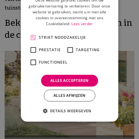
Deze website gebruikt cookies om uw
gebruikerservaring te verbeteren. Door onze
tuinstoelen van TuinWereld Dordrecht!
website te gebruiken, stemt u in met alle
cookies in overeenstemming met ons
Bekijk meer productgroepen in
Cookiebeleid.
Lees verder
de categorie Tuinmeubelen
STRIKT NOODZAKELIJK
PRESTATIE
TARGETING
FUNCTIONEEL
ALLES ACCEPTEREN
ALLES AFWIJZEN
DETAILS WEERGEVEN