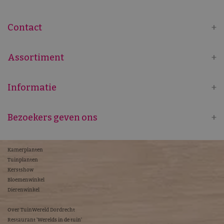
Contact
Assortiment
Informatie
Bezoekers geven ons
Kamerplanten
Tuinplanten
Kerstshow
Bloemenwinkel
Dierenwinkel
Over TuinWereld Dordrecht
Restaurant 'Werelds in de tuin'