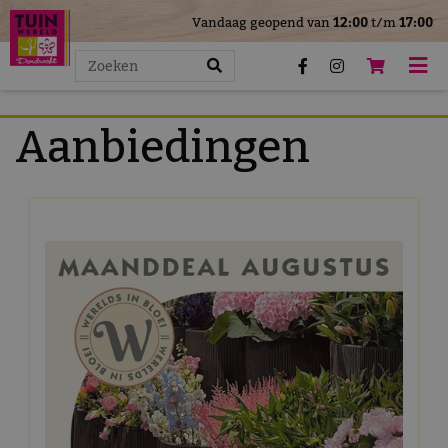
>
Vandaag geopend van
12:00
t/m
17:00
G
a
n
a
a
Aanbiedingen
r
c
o
n
t
e
n
t