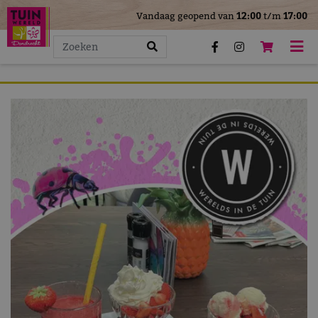
>
Vandaag geopend van
12:00
t/m
17:00
G
a
n
a
a
r
c
o
n
t
e
n
t