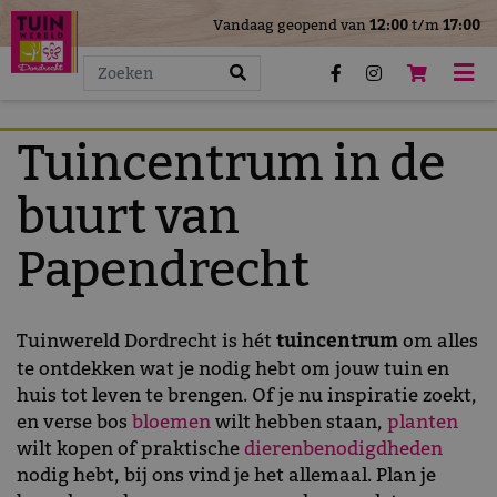
>
Vandaag geopend van
12:00
t/m
17:00
G
a
n
a
a
Tuincentrum in de
r
c
buurt van
o
n
Papendrecht
t
e
n
Tuinwereld Dordrecht is hét
tuincentrum
om alles
t
te ontdekken wat je nodig hebt om jouw tuin en
huis tot leven te brengen. Of je nu inspiratie zoekt,
en verse bos
bloemen
wilt hebben staan,
planten
wilt kopen of praktische
dierenbenodigdheden
nodig hebt, bij ons vind je het allemaal. Plan je