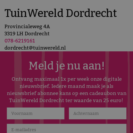
TuinWereld Dordrecht
Provincialeweg 4A
3319 LH Dordrecht
078-6219161
dordrecht@tuinwereld.nl
Meld je nu aan!
Ontvang maximaal 1x per week onze digitale
nieuwsbrief. Iedere maand maak je als
nieuwsbrief abonnee kans op een cadeaubon van
TuinWereld Dordrecht ter waarde van 25 euro!