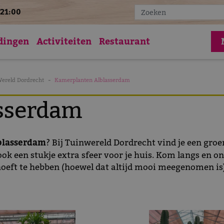
21:00
Vac
dingen
Activiteiten
Restaurant
Wereld Dordrecht
Kamerplanten Alblasserdam
sserdam
blasserdam
? Bij Tuinwereld Dordrecht vind je een groe
 ook een stukje extra sfeer voor je huis. Kom langs en 
 hoeft te hebben (hoewel dat altijd mooi meegenomen is)