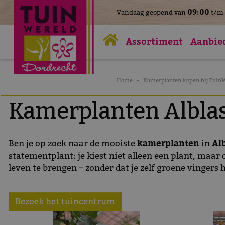
>
09:00
Vandaag geopend van
t/m
Ga
naar
Assortiment
Aanbie
content
Home
Kamerplanten kopen bij Tuin
Kamerplanten Albla
Ben je op zoek naar de mooiste
kamerplanten
in
Al
statementplant: je kiest niet alleen een plant, maar
leven te brengen – zonder dat je zelf groene vingers
Bezoek het tuincentrum