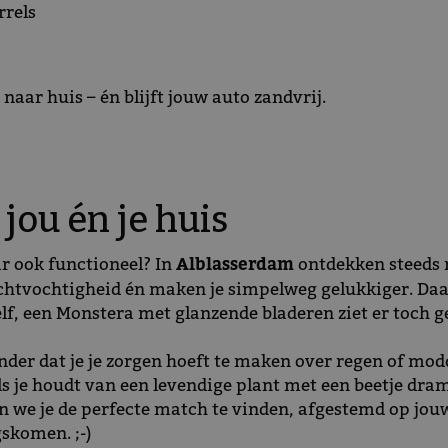
rrels
aar huis – én blijft jouw auto zandvrij.
jou én je huis
ar ook functioneel? In
Alblasserdam
ontdekken steeds 
uchtvochtigheid én maken je simpelweg gelukkiger. Da
elf, een Monstera met glanzende bladeren ziet er toch 
der dat je je zorgen hoeft te maken over regen of modd
s je houdt van een levendige plant met een beetje drama 
n we je de perfecte match te vinden, afgestemd op jouw
skomen. ;-)