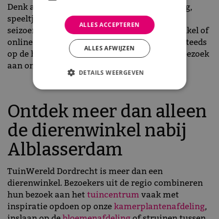
Denk aan kortingen op premium diervoeding,
speeltjes of verzorgingsproducten voor elk
ALLES ACCEPTEREN
seizoen. De folder is verkrijgbaar in onze winkel of
online in te zien via onze
website
. Zo blijf je steeds
ALLES AFWIJZEN
op de hoogte en haal je het meeste uit jouw bezoek
aan onze dierenwinkel.
DETAILS WEERGEVEN
Ontdek meer dan alleen
de dierenwinkel nabij
Alblasserdam
TuinWereld Dordrecht is meer dan een
dierenwinkel. Bezoekers uit de regio combineren
hun bezoek aan het
tuincentrum
vaak met
inspiratie opdoen op onze
kamerplantenafdeling
,
inslaan op de
bloemenafdeling
of struinen tussen