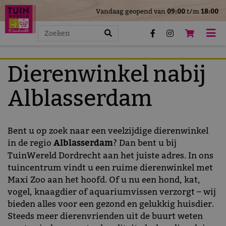
>
Vandaag geopend van
09:00
t/m
18:00
G
a
n
a
a
Dierenwinkel nabij
r
c
Alblasserdam
o
n
t
Bent u op zoek naar een veelzijdige dierenwinkel
e
in de regio
Alblasserdam
? Dan bent u bij
n
TuinWereld Dordrecht aan het juiste adres. In ons
t
tuincentrum vindt u een ruime dierenwinkel met
Maxi Zoo aan het hoofd. Of u nu een hond, kat,
vogel, knaagdier of aquariumvissen verzorgt – wij
bieden alles voor een gezond en gelukkig huisdier.
Steeds meer dierenvrienden uit de buurt weten